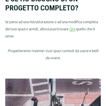
PROGETTO COMPLETO?
Se pensi ad una ristrutturazione o ad una modifica completa
dei tuoi spazi e arredi , allora puoi trovare
QUI
quello che ti
serve.
Progetteremo insieme i tuoi
spazi comodi da usare e belli
da vivere
.
Footer